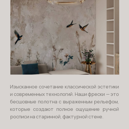
ПОРТФОЛИО
КОНТАКТЫ
+7 (916) 866-57-53
+7 (926) 742-96-80
info@artfn.ru
Московская область, г.
Жуковский, ул.
Келдыша, дом 5