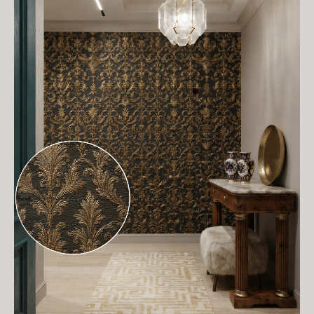
Преобразите ваше пространство в галерею
современного искусства. Мы предлагаем
эксклюзивные сюжеты, которые станут ярким
акцентом в интерьере и подчеркнут уникальный
характер вашего проекта
ЕСТЬ ИДЕЯ? ДАВАЙТЕ
ОБСУДИМ ВАШ ПРОЕКТ!
Заполните заявку обсудим детали
и поможем оформить заказ