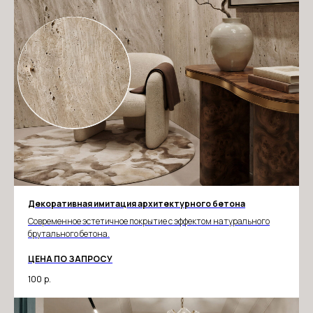
Изысканное сочетание классической эстетики
и современных технологий. Наши фрески — это
бесшовные полотна с выраженным рельефом,
которые создают полное ощущение ручной
росписи на старинной, фактурной стене.
Декоративная имитация архитектурного бетона
Современное эстетичное покрытие с эффектом натурального
ПАННО
смотреть каталог
брутального бетона.
ЦЕНА ПО ЗАПРОСУ
100
р.