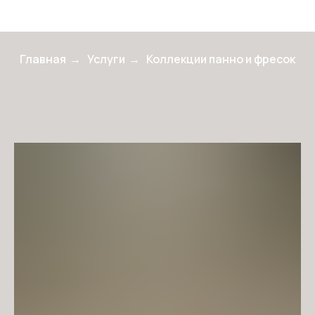
Главная
→
Услуги
→
Коллекции панно и фресок