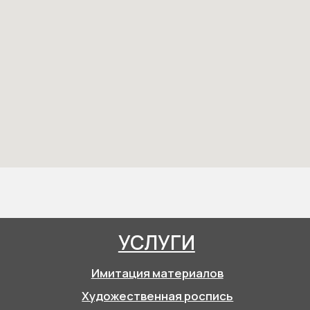
КОМПАНИЯ
ПАРТНЕРСТВО
ПОРТФОЛИО
КОНТАКТЫ
+7 (916) 866-57-53
+7 (926) 742-96-80
info@artfn.ru
Московская область, г.
Жуковский, ул.
Келдыша, дом 5