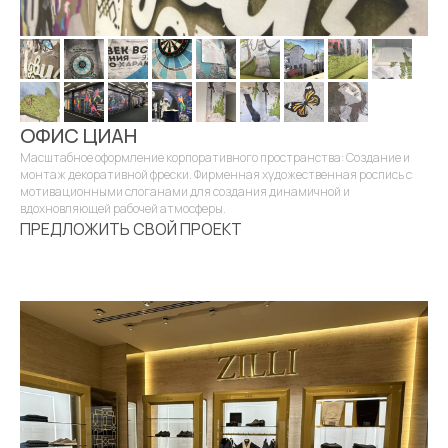
Имитация материалов
Художественная роспись
Реставрационные работы
Коллекции обоев и фресок
ОФИС ЦИАН
КОМПАНИЯ
Масштабное оформление корпоративного пространства: Создание и
монтаж декоративной фрески. Фирменная художественная роспись с
ПАРТНЕРСТВО
мотивационными слоганами для создания динамичной и
вдохновляющей рабочей атмосферы.
ПОРТФОЛИО
ПРЕДЛОЖИТЬ СВОЙ ПРОЕКТ
КОНТАКТЫ
+7 (916) 866-57-53
+7 (926) 742-96-80
info@artfn.ru