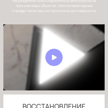
Команда:
6
человек
Описание:
Мы восстанавливали первоначальный облик
фасадов собора. Была выполнена деликатная
работа по декорированию стен под старинный
песчаный камень, чтобы вернуть зданию тот
вид, каким он был задуман зодчими
изначально.