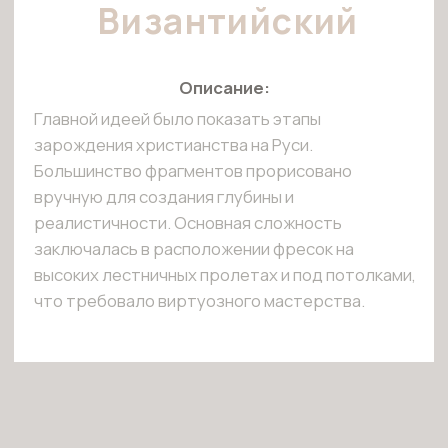
ПОРТФОЛИО
КОНТАКТЫ
+7 (916) 866-57-53
+7 (926) 742-96-80
info@artfn.ru
Московская область, г.
Жуковский, ул.
Келдыша, дом 5