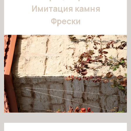
Перед нами стояла задача исторического
масштаба: вдохнуть жизнь в новый культурный
кластер "Херсонес", выполнив три разноплановых,
но стилистически единых проекта. Требовалось
восстановить исторический облик собора,
декорировать тысячи метров фасадов под
старинный камень и расписать музейные залы,
передав атмосферу и дух Византии.
ТРИ ОБЪЕКТА —
ОДНА КОМАНДА:
Мы разделили силы и параллельно вели работы на
трех ключевых объектах, обеспечивая единый
стандарт качества и исторической достоверности.