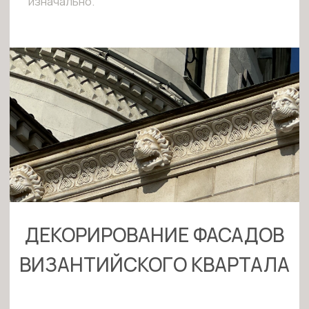
МОНУМЕНТАЛЬНАЯ
РОСПИСЬ (ФРЕСКИ) В МУЗЕЕ
ХРИСТИАНСТВА
Площадь:
5000
м²
Стиль:
Византийский
Описание:
Главной идеей было показать этапы
зарождения христианства на Руси.
Большинство фрагментов прорисовано
вручную для создания глубины и
реалистичности. Основная сложность
заключалась в расположении фресок на