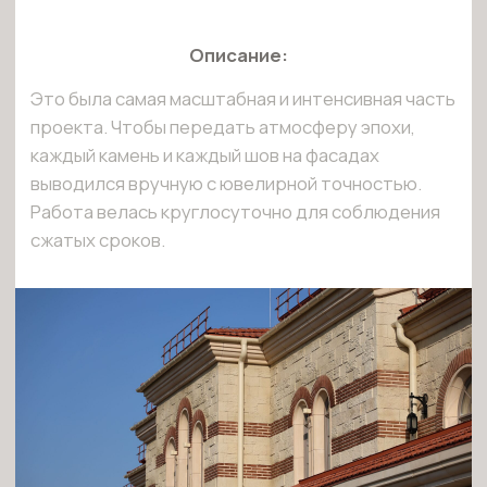
Реализация проекта такого объема в столь сжатые сроки
стала возможной только благодаря слаженной работе
большой команды из 15 мастеров, которые трудились
посменно в круглосуточном режиме. Это позволило нам
без потери качества завершить декорирование
6000 м²
фасадов всего за 3 недели
.
Мы не просто выполнили отделочные работы, а приняли
участие в создании уникального культурного пространства,
где каждый элемент погружает посетителя в атмосферу
великой эпохи.
Проект в "Новом Херсонесе" — наша гордость и
демонстрация возможностей команды "АРТФН".
ЕСТЬ ИДЕЯ? ДАВАЙТЕ
ОБСУДИМ ВАШ ПРОЕКТ!
Заполните заявку обсудим детали
и поможем оформить заказ