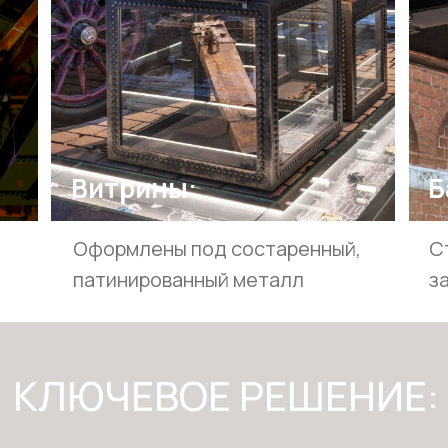
Витрины:
Б
Оформлены под состаренный,
С
патинированный металл
з
КЛЮЧЕВОЕ РЕШЕНИЕ: