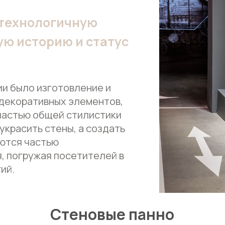
 технологичную
ю историю и статус
и было изготовление и
декоративных элементов,
частью общей стилистики
украсить стены, а создать
яются частью
, погружая посетителей в
ий.
Стеновые панно