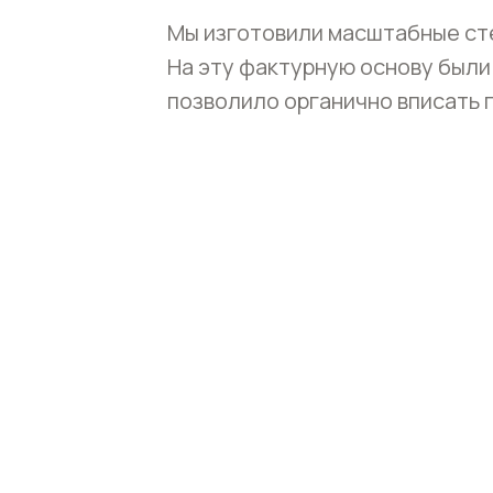
Мы изготовили масштабные сте
На эту фактурную основу были
позволило органично вписать 
Стеновые панно с
историей