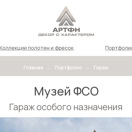
ии полотен и фресок
Портфолио
кции полотен и фресок
Портфолио
Главная
→
Портфолио
→
Гараж
Музей ФСО
Гараж особого назначения