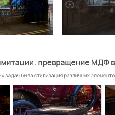
имитации: превращение МДФ в
их задач была стилизация различных элементо