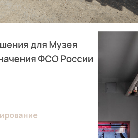
шения для Музея
значения ФСО России
рирование