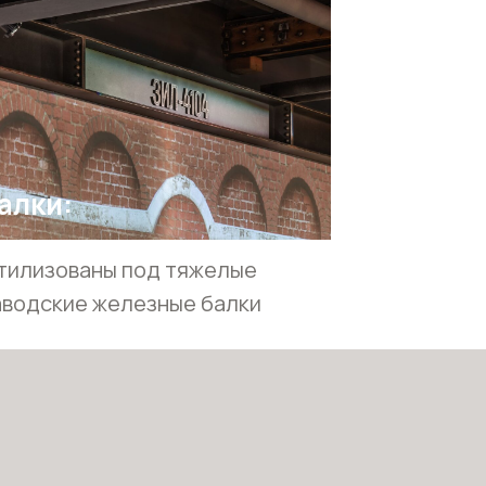
алки:
тилизованы под тяжелые
аводские железные балки