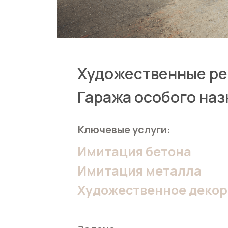
Художественные ре
Гаража особого на
Ключевые услуги:
Имитация бетона
Имитация металла
Художественное деко