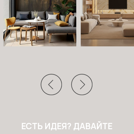
+7
Отправить заявку
УСЛУГИ
Имитация материалов
Художественная роспись
Реставрационные работы
Коллекции обоев и фресок
КОМПАНИЯ
ПАРТНЕРСТВО
ПОРТФОЛИО