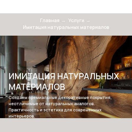
Главная
→
Услуги
→
Имитация натуральных материалов
ИМИТАЦИЯ НАТУРАЛЬНЫХ
МАТЕРИАЛОВ
Создаем премиальные декоративные покрытия,
неотличимые от натуральных аналогов.
Практичность и эстетика для современных
интерьеров.
ЧТО МЫ ПРЕДЛАГАЕМ:
БЕТОН
МРАМОР
МЕТАЛЛ
ЗОЛОТО
ПЕЧАТЬ
ЛАТУНЬ