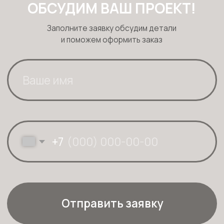
КОНТАКТЫ
+7 (916) 866-57-53
+7 (926) 742-96-80
info@artfn.ru
Московская область, г.
Жуковский, ул.
Келдыша, дом 5